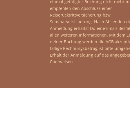
einmal getätigter Buchung nicht mehr mö
empfehlen den Abschluss einer
Reiserücktrittversicherung bzw
Seminarversicherung.
Nach Absenden de
Anmeldung erhältst Du eine Email-Bestä
allen weiteren Informationen. Mit dem E
deiner Buchung werden die AGB akzeptie
fällige Rechnungsbetrag ist bitte umge
Erhalt der Anmeldung auf das angegebe
überweisen.
FRAGEN ZUR
TEILNAHME