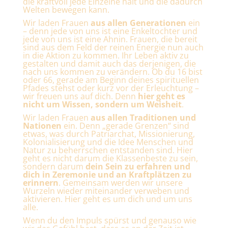
die kraftvoll jede Einzelne hält und die dadurch
Welten bewegen kann.
Wir laden Frauen
aus allen Generationen
ein
– denn jede von uns ist eine Enkeltochter und
jede von uns ist eine Ahnin. Frauen, die bereit
sind aus dem Feld der reinen Energie nun auch
in die Aktion zu kommen. Ihr Leben aktiv zu
gestalten und damit auch das derjenigen, die
nach uns kommen zu verändern. Ob du 16 bist
oder 66, gerade am Beginn deines spirituellen
Pfades stehst oder kurz vor der Erleuchtung –
wir freuen uns auf dich. Denn
hier geht es
nicht um Wissen, sondern um Weisheit
.
Wir laden Frauen
aus allen Traditionen und
Nationen
ein. Denn „gerade Grenzen“ sind
etwas, was durch Patriarchat, Missionierung,
Kolonialisierung und die Idee Menschen und
Natur zu beherrschen entstanden sind.
Hier
geht es nicht darum die Klassenbeste zu sein,
sondern darum
dein Sein zu erfahren und
dich in Zeremonie und an Kraftplätzen zu
erinnern
. Gemeinsam werden wir unsere
Wurzeln wieder miteinander verweben und
aktivieren. Hier geht es um dich und um uns
alle.
Wenn du den Impuls spürst und genauso wie