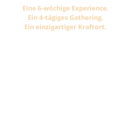
Eine 6-wöchige Experience.
Ein 4-tägiges Gathering.
Ein einzigartiger Kraftort.
:
:
:
Tag(e)
Stunde(
Minute(
Sekund
n)
n)
e(n)