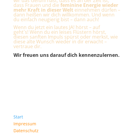
wir das Gefühl hast, dass es an der Zeit ist,
dass Frauen und die
feminine Energie wieder
mehr Kraft in dieser Welt
einnehmen dürfen –
dann heißen wir dich willkommen.
Und wenn
du einfach neugierig bist – dann auch!
Wenn du jetzt ein lautes JA! hörst – auf
geht`s!
Wenn du ein leises Flüstern hörst,
diesen sanften Impuls spürst oder merkst, wie
diese alte Wunsch wieder in dir erwacht –
vertraue dir.
Wir freuen uns darauf dich kennenzulernen.
SEI DABEI!
Start
Impressum
Datenschutz